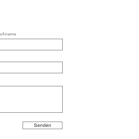
achname
Senden