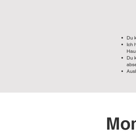
Du k
Ich 
Hau
Du k
abs
Ausl
Mon