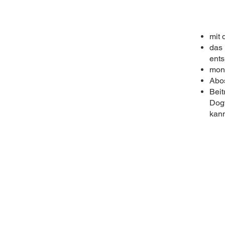
mit 
das 
ent
mona
Abos
Beit
Dogw
kan